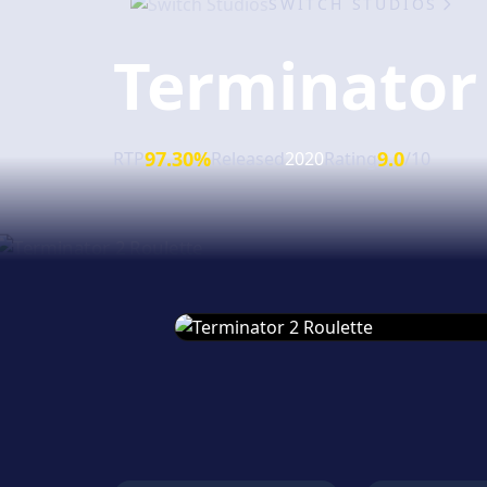
SWITCH STUDIOS
Terminator
97.30%
9.0
RTP
Released
2020
Rating
/10
Play for Fun