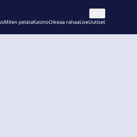
FI
us
Miten pelata
Kasino
Oikeaa rahaa
Live
Uutiset