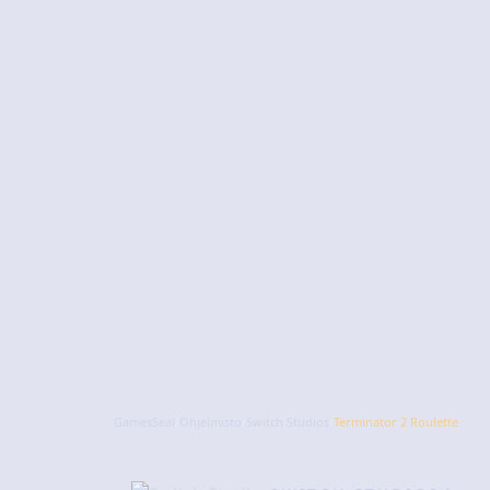
GamesSeal
/
Ohjelmisto
/
Switch Studios
/
Terminator 2 Roulette