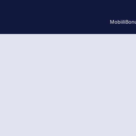
Mobiili
Bon