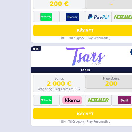
200 €
-
KÄY NYT
18+ · T&Cs Apply · Play Responsibly
#13
Tsars
Bonus
Free Spins
2 000 €
200
Wagering Requirement 30x
KÄY NYT
18+ · T&Cs Apply · Play Responsibly