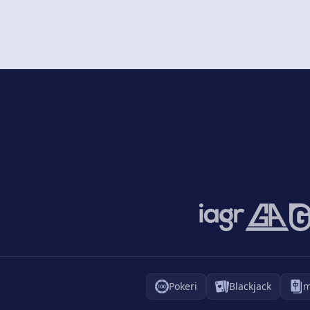
Pokeri
Blackjack
m