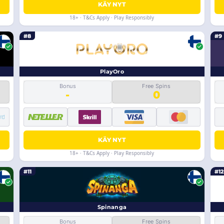
KÄY NYT
18+ · T&Cs Apply · Play Responsibly
#8
#9
PlayOro
Bonus
Free Spins
-
0
KÄY NYT
18+ · T&Cs Apply · Play Responsibly
#11
#1
Spinanga
Bonus
Free Spins