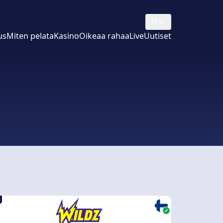
FI
us
Miten pelata
Kasino
Oikeaa rahaa
Live
Uutiset