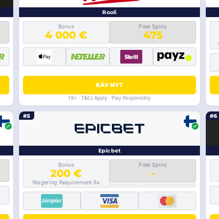
Rooli
Bonus
Free Spins
4 000 €
475
KÄY NYT
18+ · T&Cs Apply · Play Responsibly
#5
#6
Epicbet
Bonus
Free Spins
200 €
-
Wagering Requirement 6x